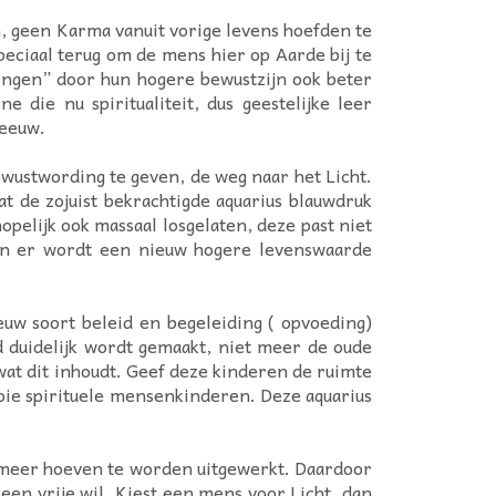
, geen Karma vanuit vorige levens hoefden te
peciaal terug om de mens hier op Aarde bij te
ingen” door hun hogere bewustzijn ook beter
 die nu spiritualiteit, dus geestelijke leer
 eeuw.
ustwording te geven, de weg naar het Licht.
t de zojuist bekrachtigde aquarius blauwdruk
pelijk ook massaal losgelaten, deze past niet
ten er wordt een nieuw hogere levenswaarde
euw soort beleid en begeleiding ( opvoeding)
 duidelijk wordt gemaakt, niet meer de oude
wat dit inhoudt. Geef deze kinderen de ruimte
ooie spirituele mensenkinderen. Deze aquarius
et meer hoeven te worden uitgewerkt. Daardoor
een vrije wil. Kiest een mens voor Licht, dan