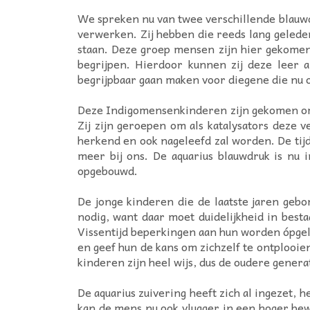
We spreken nu van twee verschillende blauwd
verwerken. Zij hebben die reeds lang geleden
staan. Deze groep mensen zijn hier gekomen
begrijpen. Hierdoor kunnen zij deze leer al
begrijpbaar gaan maken voor diegene die nu o
Deze Indigomensenkinderen zijn gekomen om 
Zij zijn geroepen om als katalysators deze 
herkend en ook nageleefd zal worden. De tijd 
meer bij ons. De aquarius blauwdruk is nu
opgebouwd.
De jonge kinderen die de laatste jaren gebo
nodig, want daar moet duidelijkheid in bes
Vissentijd beperkingen aan hun worden ópgele
en geef hun de kans om zichzelf te ontplooie
kinderen zijn heel wijs, dus de oudere gener
De aquarius zuivering heeft zich al ingezet,
kan de mens nu ook vlugger in een hoger bewu