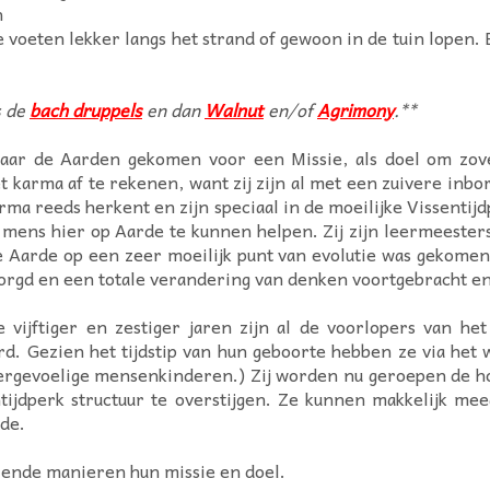
n
e voeten lekker langs het strand of gewoon in de tuin lopen.
s de
bach druppels
en dan
Walnut
en/of
Agrimony
.**
naar de Aarden gekomen voor een Missie, als doel om zov
 karma af te rekenen, want zij zijn al met een zuivere inbor
rma reeds herkent en zijn speciaal in de moeilijke Vissentij
 mens hier op Aarde te kunnen helpen. Zij zijn leermeesters
 Aarde op een zeer moeilijk punt van evolutie was gekomen,
rgd en een totale verandering van denken voortgebracht en
vijftiger en zestiger jaren zijn al de voorlopers van het 
erd. Gezien het tijdstip van hun geboorte hebben ze via het
vergevoelige mensenkinderen.) Zij worden nu geroepen de ho
ntijdperk structuur te overstijgen. Ze kunnen makkelijk me
rde.
lende manieren hun missie en doel.