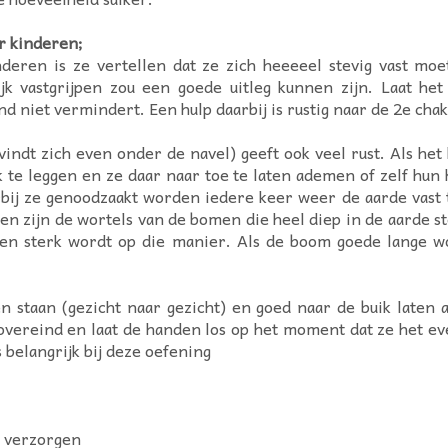
r kinderen;
deren is ze vertellen dat ze zich heeeeel stevig vast mo
jk vastgrijpen zou een goede uitleg kunnen zijn. Laat h
nd niet vermindert. Een hulp daarbij is rustig naar de 2e ch
dt zich even onder de navel) geeft ook veel rust. Als het 
k te leggen en ze daar naar toe te laten ademen of zelf hun 
bij ze genoodzaakt worden iedere keer weer de aarde vast t
ten zijn de wortels van de bomen die heel diep in de aarde st
t en sterk wordt op die manier. Als de boom goede lange w
en staan (gezicht naar gezicht) en goed naar de buik late
overeind en laat de handen los op het moment dat ze het e
 belangrijk bij deze oefening
es verzorgen