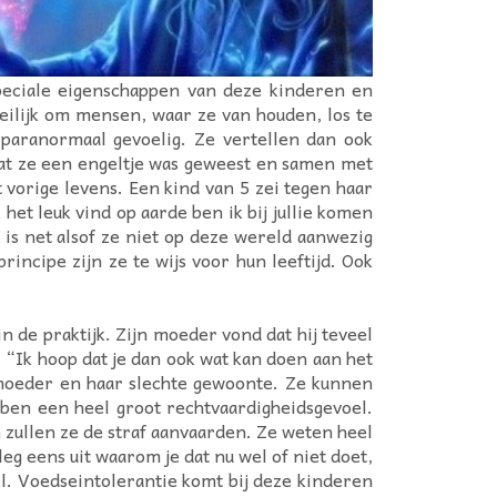
peciale eigenschappen van deze kinderen en
ilijk om mensen, waar ze van houden, los te
 paranormaal gevoelig. Ze vertellen dan ook
 dat ze een engeltje was geweest en samen met
 vorige levens. Een kind van 5 zei tegen haar
et leuk vind op aarde ben ik bij jullie komen
s net alsof ze niet op deze wereld aanwezig
incipe zijn ze te wijs voor hun leeftijd. Ook
n de praktijk. Zijn moeder vond dat hij teveel
“Ik hoop dat je dan ook wat kan doen aan het
moeder en haar slechte gewoonte. Ze kunnen
ben een heel groot rechtvaardigheidsgevoel.
 zullen ze de straf aanvaarden. Ze weten heel
 leg eens uit waarom je dat nu wel of niet doet,
el. Voedseintolerantie komt bij deze kinderen