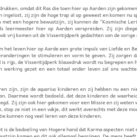
rukken, omdat dit Ras die toen hier op Aarden zijn gekomen
 ingelost, zij zijn de hoge trap al op geweest en komen nu s
 met een hogere bewustzijn, zij kunnen de ”Kosmische Ler
s leermeester hier op Aarden verspreiden. Zij zijn diegene
ok vrij komen uit de Vissentijdperk gedachten van de vorige
het leven hier op Aarde een grote impuls van Liefde en Bew
veranderingen te stimuleren en vorm te geven. Zij zorgen da
is rijp, de Vissentijdperk blauwdruk wordt nu begrepen en ho
 in werking gezet en een totaal ander leven zal ons wach
ren zijn, zijn de aquarius kinderen en zij hebben nu een ni
taan. Daarmee wordt bedoeld, dat deze kinderen de waarheid
gd. Zij zijn ook hier gekomen voor een Missie en zij weten 
n, stop ze niet in een vakje, dit werkt averechts met deze m
atie kunnen nog veel leren van deze kinderen.
 het is de bedoeling van Hogere hand dat Karma aspecten ni
stzijn komen en dit ook allemaal begrijpen. De mens heeft 