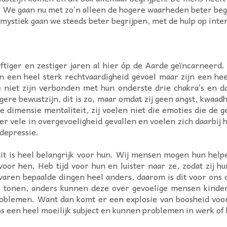
en. We gaan nu met zo’n alleen de hogere waarheden beter be
le mystiek gaan we steeds beter begrijpen, met de hulp op in
ftiger en zestiger jaren al hier óp de Aarde geïncarneerd.
en een heel sterk rechtvaardigheid gevoel maar zijn een h
 niet zijn verbonden met hun onderste drie chakra’s en dat 
ere bewustzijn, dit is zo, maar omdat zij geen angst, kwaad
e dimensie mentaliteit, zij voelen niet die emoties die de 
r vele in overgevoeligheid gevallen en voelen zich daarbij h
depressie.
dit is heel belangrijk voor hun. Wij mensen mogen hun help
 voor hen. Heb tijd voor hun en luister naar ze, zodat zij 
aren bepaalde dingen heel anders, daarom is dit voor ons o
p tonen, anders kunnen deze over gevoelige mensen kinder
emen. Want dan komt er een explosie van boosheid voor in
s een heel moeilijk subject en kunnen problemen in werk of h