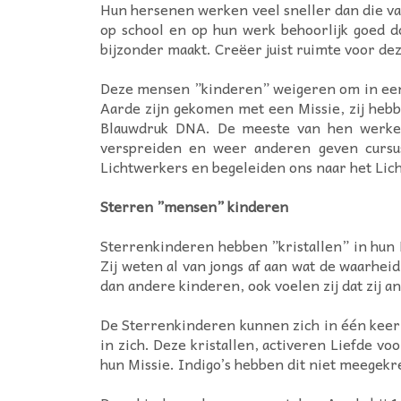
Hun hersenen werken veel sneller dan die va
op school en op hun werk behoorlijk goed do
bijzonder maakt. Creëer juist ruimte voor de
Deze mensen ”kinderen” weigeren om in een ho
Aarde zijn gekomen met een Missie, zij heb
Blauwdruk DNA. De meeste van hen werken n
verspreiden en weer anderen geven cursus
Lichtwerkers en begeleiden ons naar het Lic
Sterren ”mensen” kinderen
Sterrenkinderen hebben ”kristallen” in hun
Zij weten al van jongs af aan wat de waarheid
dan andere kinderen, ook voelen zij dat zij a
De Sterrenkinderen kunnen zich in één keer al
in zich. Deze kristallen, activeren Liefde vo
hun Missie. Indigo’s hebben dit niet meegekr