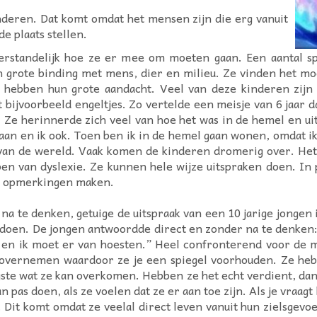
kinderen. Dat komt omdat het mensen zijn die erg vanuit
e plaats stellen.
erstandelijk hoe ze er mee om moeten gaan. Een aantal s
grote binding met mens, dier en milieu. Ze vinden het moe
u hebben hun grote aandacht. Veel van deze kinderen zijn
 bijvoorbeeld engeltjes. Zo vertelde een meisje van 6 jaar
Ze herinnerde zich veel van hoe het was in de hemel en uit
n en ik ook. Toen ben ik in de hemel gaan wonen, omdat ik h
van de wereld. Vaak komen de kinderen dromerig over. Het i
 van dyslexie. Ze kunnen hele wijze uitspraken doen. In pr
e opmerkingen maken.
a te denken, getuige de uitspraak van een 10 jarige jongen i
 doen. De jongen antwoordde direct en zonder na te denken: 
 en ik moet er van hoesten.” Heel confronterend voor de 
 overnemen waardoor ze je een spiegel voorhouden. Ze heb
rgste wat ze kan overkomen. Hebben ze het echt verdient, dan
n pas doen, als ze voelen dat ze er aan toe zijn. Als je vraagt
 Dit komt omdat ze veelal direct leven vanuit hun zielsgevo