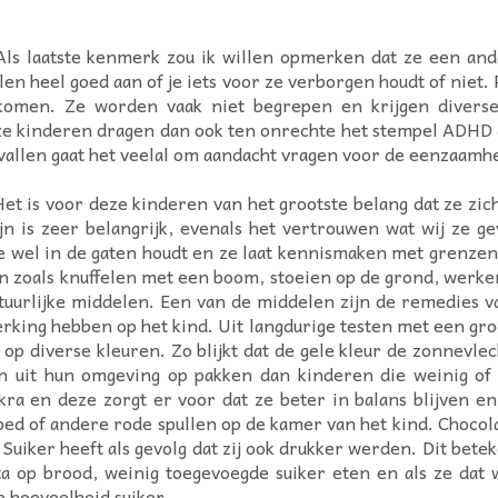
ls laatste kenmerk zou ik willen opmerken dat ze een and
 heel goed aan of je iets voor ze verborgen houdt of niet. 
omen. Ze worden vaak niet begrepen en krijgen diverse 
e kinderen dragen dan ook ten onrechte het stempel ADHD al
evallen gaat het veelal om aandacht vragen voor de eenzaamhe
t is voor deze kinderen van het grootste belang dat ze zi
jn is zeer belangrijk, evenals het vertrouwen wat wij ze g
ze wel in de gaten houdt en ze laat kennismaken met grenzen
n zoals knuffelen met een boom, stoeien op de grond, werken
uurlijke middelen. Een van de middelen zijn de remedies va
rking hebben op het kind. Uit langdurige testen met een groe
op diverse kleuren. Zo blijkt dat de gele kleur de zonnevlec
 uit hun omgeving op pakken dan kinderen die weinig of
kra en deze zorgt er voor dat ze beter in balans blijven e
ed of andere rode spullen op de kamer van het kind. Chocol
uiker heeft als gevolg dat zij ook drukker werden. Dit betek
ta op brood, weinig toegevoegde suiker eten en als ze dat w
de hoeveelheid suiker.