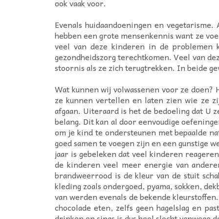
ook vaak voor.
Evenals huidaandoeningen en vegetarisme. A
hebben een grote mensenkennis want ze voelen
veel van deze kinderen in de problemen k
gezondheidszorg terechtkomen. Veel van dez
stoornis als ze zich terugtrekken. In beide g
Wat kunnen wij volwassenen voor ze doen? He
ze kunnen vertellen en laten zien wie ze zi
afgaan. Uiteraard is het de bedoeling dat U 
belang. Dit kan al door eenvoudige oefeninge
om je kind te ondersteunen met bepaalde nat
goed samen te voegen zijn en een gunstige we
jaar is gebeleken dat veel kinderen reageren 
de kinderen veel meer energie van anderen
brandweerrood is de kleur van de stuit scha
kleding zoals ondergoed, pyama, sokken, dekb
van werden evenals de bekende kleurstoffen. S
chocolade eten, zelfs geen hagelslag en pas
drinken en sinas is dus heel slecht vanwege 