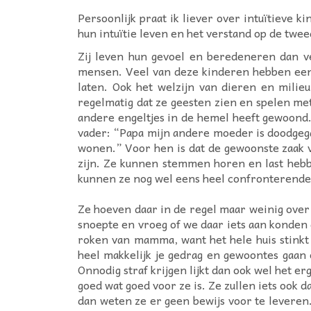
Persoonlijk praat ik liever over intuïtieve 
hun intuïtie leven en het verstand op de tweed
Zij leven hun gevoel en beredeneren dan v
mensen. Veel van deze kinderen hebben een 
laten. Ook het welzijn van dieren en milie
regelmatig dat ze geesten zien en spelen met
andere engeltjes in de hemel heeft gewoond. 
vader: “Papa mijn andere moeder is doodgegaa
wonen.” Voor hen is dat de gewoonste zaak 
zijn. Ze kunnen stemmen horen en last hebben
kunnen ze nog wel eens heel confronterend
Ze hoeven daar in de regel maar weinig over n
snoepte en vroeg of we daar iets aan konden
roken van mamma, want het hele huis stinkt
heel makkelijk je gedrag en gewoontes gaan
Onnodig straf krijgen lijkt dan ook wel het e
goed wat goed voor ze is. Ze zullen iets ook da
dan weten ze er geen bewijs voor te leveren.