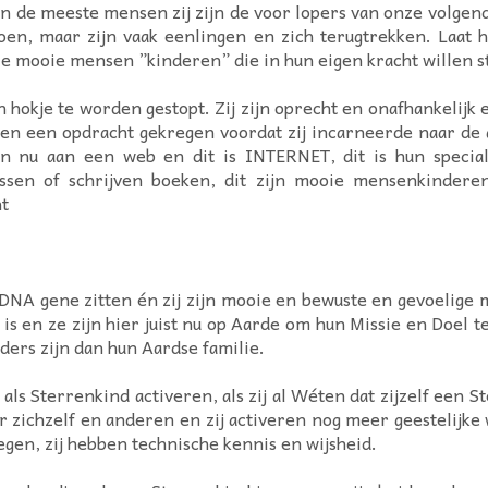
n de meeste mensen zij zijn de voor lopers van onze volgend
en, maar zijn vaak eenlingen en zich terugtrekken. Laat h
ze mooie mensen ”kinderen” die in hun eigen kracht willen s
kje te worden gestopt. Zij zijn oprecht en onafhankelijk e
ben een opdracht gekregen voordat zij incarneerde naar de 
u aan een web en dit is INTERNET, dit is hun specialite
sen of schrijven boeken, dit zijn mooie mensenkinderen,
ht
 DNA gene zitten én zij zijn mooie en bewuste en gevoelige
 is en ze zijn hier juist nu op Aarde om hun Missie en Doel te
nders zijn dan hun Aardse familie.
s Sterrenkind activeren, als zij al Wéten dat zijzelf een Ste
or zichzelf en anderen en zij activeren nog meer geestelijke
egen, zij hebben technische kennis en wijsheid.