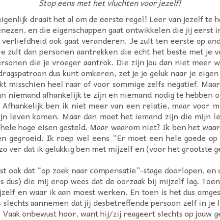
Stop eens met het vluchten voor jezelf!
enlijk draait het al om de eerste regel! Leer van jezelf te hou
enezen, en die eigenschappen gaat ontwikkelen die jij eerst in
e verliefdheid ook gaat veranderen. Je zult ten eerste op an
 zult dan personen aantrekken die echt het beste met je v
nen die je vroeger aantrok. Die zijn jou dan niet meer waa
dragspatroon dus kunt omkeren, zet je je geluk naar je eigen
t misschien heel raar of voor sommige zelfs negatief. Maar a
an niemand afhankelijk te zijn en niemand nodig te hebben o
 Afhankelijk ben ik niet meer van een relatie, maar voor m
ijn leven komen. Maar dan moet het iemand zijn die mijn lev
jk hele hoge eisen gesteld. Maar waarom niet? Ik ben het waa
n gegroeid. Ik roep wel eens “Er moet een hele goede op 
o ver dat ik gelukkig ben met mijzelf en (voor het grootste g
st ook dat “op zoek naar compensatie”-stage doorlopen, en o
ls dus) die mij erop wees dat de oorzaak bij mijzelf lag. To
jzelf en waar ik aan moest werken. En toen is het dus omgesl
s slechts aannemen dat jij desbetreffende persoon zelf in je
en. Vaak onbewust hoor, want hij/zij reageert slechts op jouw 