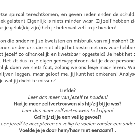
tse spiraal terechtkomen, en geven ieder ander de schuld, 
ek gelaten? Eigenlijk is niets minder waar. Zij zelf hebben zi
 je geluk(kig zijn) heb je helemaal zelf in je handen!
on die ander mij zo kwetsten en misbruik van mij maken? Ik 
rsonen onder ons die niet altijd het beste met ons voor hebben
 jezelf zo afhankelijk en kwetsbaar opgesteld! Je hebt het z
 Het zit dus in je eigen gedragspatroon dat je deze personen
ijk doen we niets fout, zolang we ons lesje maar leren. Want
blijven leggen, maar geloof me, jij kunt het omkeren! Analys
 je wat jij dacht te missen?
Liefde?
Leer dan meer van jezelf te houden!
Had je meer zelfvertrouwen als hij/zij bij je was?
Leer dan meer zelfvertrouwen te krijgen!
Gaf hij/zij je een veilig gevoel?
Leer jezelf te accepteren en veilig te voelen zonder een ander
Voelde je je door hem/haar niet eenzaam?
.