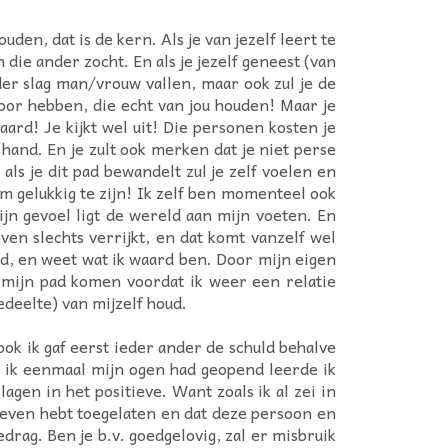
den, dat is de kern. Als je van jezelf leert te
 die ander zocht. En als je jezelf geneest (van
der slag man/vrouw vallen, maar ook zul je de
oor hebben, die echt van jou houden! Maar je
rd! Je kijkt wel uit! Die personen kosten je
 hand. En je zult ook merken dat je niet perse
ls je dit pad bewandelt zul je zelf voelen en
m gelukkig te zijn! Ik zelf ben momenteel ook
ijn gevoel ligt de wereld aan mijn voeten. En
en slechts verrijkt, en dat komt vanzelf wel
rd, en weet wat ik waard ben. Door mijn eigen
mijn pad komen voordat ik weer een relatie
edeelte) van mijzelf houd.
ok ik gaf eerst ieder ander de schuld behalve
en ik eenmaal mijn ogen had geopend leerde ik
agen in het positieve. Want zoals ik al zei in
 leven hebt toegelaten en dat deze persoon en
gedrag. Ben je b.v. goedgelovig, zal er misbruik