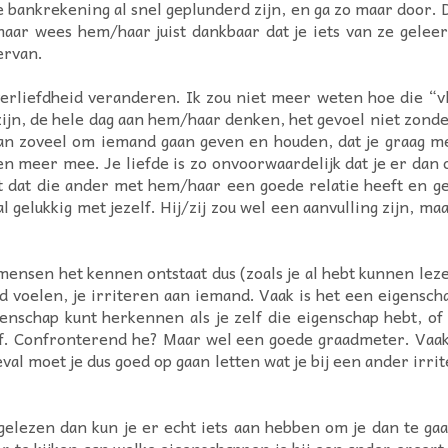
e bankrekening al snel geplunderd zijn, en ga zo maar door. 
maar wees hem/haar juist dankbaar dat je iets van ze geleer
ervan.
verliefdheid veranderen. Ik zou niet meer weten hoe die “vli
zijn, de hele dag aan hem/haar denken, het gevoel niet zonde
an zoveel om iemand gaan geven en houden, dat je graag met
men meer mee. Je liefde is zo onvoorwaardelijk dat je er d
t dat die ander met hem/haar een goede relatie heeft en gelu
gelukkig met jezelf. Hij/zij zou wel een aanvulling zijn, maa
mensen het kennen ontstaat dus (zoals je al hebt kunnen lez
 voelen, je irriteren aan iemand. Vaak is het een eigenschap
igenschap kunt herkennen als je zelf die eigenschap hebt, of
ezelf. Confronterend he? Maar wel een goede graadmeter. Vaa
val moet je dus goed op gaan letten wat je bij een ander irri
t gelezen dan kun je er echt iets aan hebben om je dan te ga
te kijken aan welke eigenschappen je bij een ander ergert, e