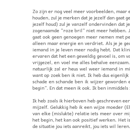
Zo zijn er nog veel meer voorbeelden, maar eig
houden, zul je merken dat je jezelf dan gaat g
jezelf houd) zul je vanzelf ondervinden dat j
zogenaamde “roze bril” niet meer hebben. Je
gaat ook geen genoegen meer nemen met perso
alleen maar energie en verdriet. Als je je ge
iemand in je leven meer nodig hebt. Dat klink
ervaren dat het een geweldig gevoel is, om v
vrijgezel, en voel me alles behalve eenzaam.
natuurlijk zal er heus wel weer iemand in m
want op zoek ben ik niet. Ik heb dus eigenli
schade en schande ben ik wijzer geworden e
begin”. En dat meen ik ook. Ik ben inmiddels z
Ik heb zoals ik hierboven heb geschreven eer
mijzelf. Gelukkig heb ik een wijze moeder (E
van elke (mislukte) relatie iets meer over mi
het begin, het kan ook positief werken. Het i
de situatie jou iets aanreikt, jou iets wil ler