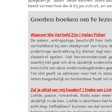
beeld vormen hoe die ik bij jou zich uit, en we
Goeden boeken om te leze
Waarom We Verliefd Zijn | Helen Fisher
De auteur, antropologe, beschrijft hier li
verliefdheid bij een steekproef van bijn
onderlinge aantrekking bij dieren legt e
sleutelrol spelen. Ook hersenonderzoek ge
waarbij het gaat om drie duidelijk ondersc
overzicht van deze onderzoeksgebieden gaat 
Tot slot geeft ze adviezen voor het in sta
velen toegankelijk en herkenbaar boek vol 
Zal je altijd van mij houden? | Ineke van Lint
Liefde, passie, romantiek. Niets waar meer
duidelijk in de ban. Liefde is doorheen het
echt diep liefhebben? Kunnen we dat leren?
helpen relaties ons te evolueren op ons s