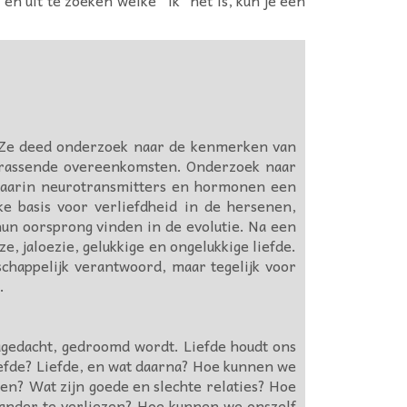
en. Ze deed onderzoek naar de kenmerken van
errassende overeenkomsten. Onderzoek naar
 waarin neurotransmitters en hormonen een
ke basis voor verliefdheid in de hersenen,
hun oorsprong vinden in de evolutie. Na een
, jaloezie, gelukkige en ongelukkige liefde.
schappelijk verantwoord, maar tegelijk voor
.
nagedacht, gedroomd wordt. Liefde houdt ons
Liefde? Liefde, en wat daarna? Hoe kunnen we
en? Wat zijn goede en slechte relaties? Hoe
 ander te verliezen? Hoe kunnen we onszelf