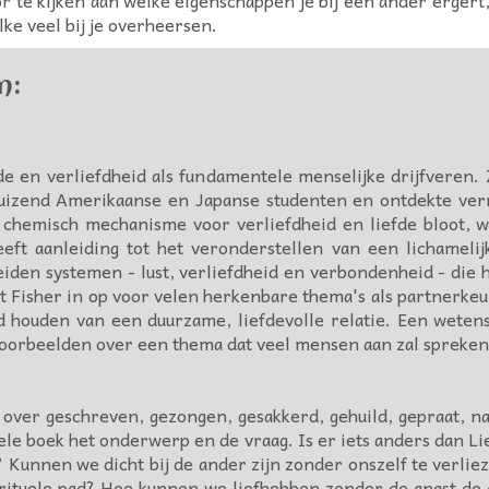
lke veel bij je overheersen.
n:
efde en verliefdheid als fundamentele menselijke drijfver
a duizend Amerikaanse en Japanse studenten en ontdekte v
en chemisch mechanisme voor verliefdheid en liefde bloot,
eft aanleiding tot het veronderstellen van een lichamelij
heiden systemen - lust, verliefdheid en verbondenheid - die 
Fisher in op voor velen herkenbare thema's als partnerkeuze
nd houden van een duurzame, liefdevolle relatie. Een weten
voorbeelden over een thema dat veel mensen aan zal spreken
 over geschreven, gezongen, gesakkerd, gehuild, gepraat, 
 hele boek het onderwerp en de vraag. Is er iets anders dan 
 Kunnen we dicht bij de ander zijn zonder onszelf te verliez
pirituele pad? Hoe kunnen we liefhebben zonder de angst de