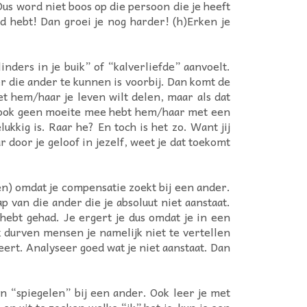
Dus word niet boos op die persoon die je heeft
d hebt! Dan groei je nog harder! (h)Erken je
nders in je buik” of “kalverliefde” aanvoelt.
r die ander te kunnen is voorbij. Dan komt de
 hem/haar je leven wilt delen, maar als dat
an ook geen moeite mee hebt hem/haar met een
kkig is. Raar he? En toch is het zo. Want jij
r door je geloof in jezelf, weet je dat toekomt
en) omdat je compensatie zoekt bij een ander.
 van die ander die je absoluut niet aanstaat.
 hebt gehad. Je ergert je dus omdat je in een
k durven mensen je namelijk niet te vertellen
teert. Analyseer goed wat je niet aanstaat. Dan
an “spiegelen” bij een ander. Ook leer je met
n uit te zoeken welke “ik” het is, kun je een