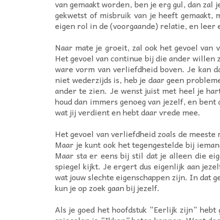
van gemaakt worden, ben je erg gul, dan zal j
gekwetst of misbruik van je heeft gemaakt, 
eigen rol in de (voorgaande) relatie, en leer 
Naar mate je groeit, zal ook het gevoel van 
Het gevoel van continue bij die ander willen 
ware vorm van verliefdheid boven. Je kan d
niet wederzijds is, heb je daar geen proble
ander te zien. Je wenst juist met heel je har
houd dan immers genoeg van jezelf, en bent al 
wat jij verdient en hebt daar vrede mee.
Het gevoel van verliefdheid zoals de meeste 
Maar je kunt ook het tegengestelde bij iemand
Maar sta er eens bij stil dat je alleen die e
spiegel kijkt. Je ergert dus eigenlijk aan j
wat jouw slechte eigenschappen zijn. In dat ge
kun je op zoek gaan bij jezelf.
Als je goed het hoofdstuk “Eerlijk zijn” heb
spiegelen je “Ikken” beter kennen. Want door 