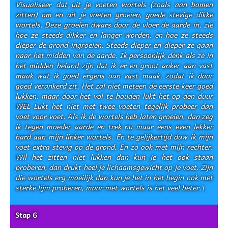
Visualiseer dat uit je voeten wortels (zoals aan bomen
zitten) om en uit je voeten groeien, goede stevige dikke
wortels. Deze groeien dwars door de vloer de aarde in, zie
hoe ze steeds dikker en langer worden, en hoe ze steeds
dieper de grond ingroeien. Steeds dieper en dieper ze gaan
naar het midden van de aarde. Ik persoonlijk denk als ze in
het midden beland zijn dat ik er en groot anker aan vast
maak wat ik goed ergens aan vast maak, zodat ik daar
goed verankerd zit. Het zal niet meteen de eerste keer goed
lukken, maar door het vol te houden lukt het op den duur
WEL Lukt het niet met twee voeten tegelijk probeer dan
voet voor voet. Als ik de wortels heb laten groeien, dan zeg
ik tegen moeder aarde en trek nu maar eens even lekker
hard aan mijn linker wortels. En te gelijkertijd duw ik mijn
voet extra stevig op de grond. En zo ook met mijn rechter.
Wil het zitten niet lukken dan kun je het ook staan
proberen, dan drukt heel je lichaamsgewicht op je voet. Zijn
die wortels erg moeilijk dan kun je het in het begin ook met
sterke lijm proberen, maar met wortels is het veel beter.\
Stap 6