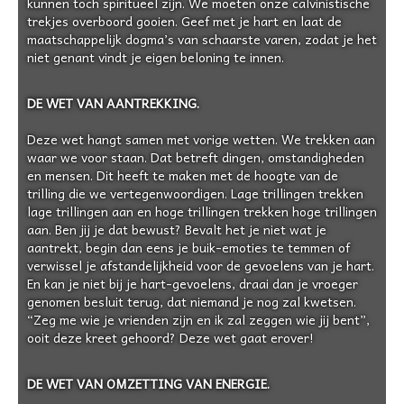
kunnen toch spiritueel zijn. We moeten onze calvinistische
trekjes overboord gooien. Geef met je hart en laat de
maatschappelijk dogma’s van schaarste varen, zodat je het
niet genant vindt je eigen beloning te innen.
DE WET VAN AANTREKKING.
Deze wet hangt samen met vorige wetten. We trekken aan
waar we voor staan. Dat betreft dingen, omstandigheden
en mensen. Dit heeft te maken met de hoogte van de
trilling die we vertegenwoordigen. Lage trillingen trekken
lage trillingen aan en hoge trillingen trekken hoge trillingen
aan. Ben jij je dat bewust? Bevalt het je niet wat je
aantrekt, begin dan eens je buik-emoties te temmen of
verwissel je afstandelijkheid voor de gevoelens van je hart.
En kan je niet bij je hart-gevoelens, draai dan je vroeger
genomen besluit terug, dat niemand je nog zal kwetsen.
“Zeg me wie je vrienden zijn en ik zal zeggen wie jij bent”,
ooit deze kreet gehoord? Deze wet gaat erover!
DE WET VAN OMZETTING VAN ENERGIE.