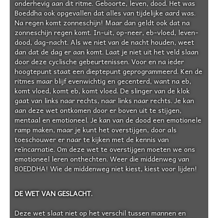
onderhevig aan dit ritme. Geboorte, leven, dood. Het was
Boeddha ook opgevallen dat alles van tijdelijke aard was.
Na regen komt zonneschijn! Maar dan geldt ook dat na
zonneschijn regen komt. In-uit, op-neer, eb-vloed, leven-
dood, dag-nacht. Als we niet van de nacht houden, weet
dan dat de dag er aan komt. Laat je niet uit het veld slaan
door deze cyclische gebeurtenissen. Voor en na ieder
hoogtepunt staat een dieptepunt geprogrammeerd. Ken de
ritmes maar blijf evenwichtig en gecenterd, want na eb,
komt vloed, komt eb, komt vloed. De slinger van de klok
gaat van links naar rechts, naar links naar rechts. Je kan
aan deze wet ontkomen door er boven uit te stijgen,
mentaal en emotioneel. Je kan van de dood een emotionele
ramp maken, maar je kunt het overstijgen, door als
toeschouwer er naar te kijken met de kennis van
reïncarnatie. Om deze wet te overstijgen moeten we ons
emotioneel leren onthechten. Weer die middenweg van
BOEDDHA! Wie de middenweg niet kiest, kiest voor lijden!
DE WET VAN GESLACHT.
Deze wet slaat niet op het verschil tussen mannen en