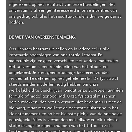
afgerekend op het resultaat van onze handelingen. Het
universum is alleen geïnteresseerd in onze intenties van
ons gedrag ook al is het resultaat anders dan we gewenst
hadden.
DE WET VAN OVEREENSTEMMING.
Ons lichaam bestaat uit cellen en in iedere cel is alle
informatie opgeslagen van ons totale lichaam. En
moleculair zijn er geen verschillen met andere moleculen.
Het universum is een afspiegeling van het atoom en
omgekeerd. Je kunt geen atoompje beroeren zonder
invloed uit te oefenen op het gehele heelal. De fysica zal
steeds minder modellen nodig hebben om onze
werkelijkheid te beschrijven, omdat onze Schepper aan één
formule of model genoeg had. Onze fysica zal misschien
ooit ontdekken, dat het universum niet begonnen is met de
big bang, maar met wellicht de zachtste fluistering in het
kleinste moment en op het kleinste plekje van de oneindige
eeuwigheid. Alles is verbonden met elkaar en elk kleinste
stofje draagt de eigenschappen van het totaal in zich.
Ontkennen van deze waarheden, omdat wij ze niet kunnen