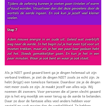
Tijdens de oefening kunnen je voeten gaan tintelen of warm
of koud worden. Visualiseer dan dat deze gevoelens door de
wortels de aarde ingaan. En ook kun je jezelf veel kleiner
voelen.
Stap 7
Adem nieuwe energie in en oude uit. Geleid wat overblijft
weg naar de aarde. In het begin zul je hier even tijd voor uit
moeten trekken, maar als je het een paar keer gedaan hebt
zal het. Steeds gemakkelijker gaan. En kun je het in een
paar minuten. Waar je ook bent en waar je ook staat.
Als je NIET goed geaard bent ga je dingen helemaal uit zijn
verband trekken, je ziet de dingen NIET zoals ze echt zijn. Je
hebt (krijgt) een tomeloze fantasie. Daardoor zie je de dingen
niet meer zoals ze zijn. Je maakt jezelf van alles wijs. Wij
noemen dit zwevers. Voor personen die al jaren slecht geaard
zijn is het erg moeilijk om weer terug op de aarde te belanden.
Daar ze door de fantasie alles veel anders hebben voor
gesteld en vaak mooier dan de werkelijkheid. Ze hebben