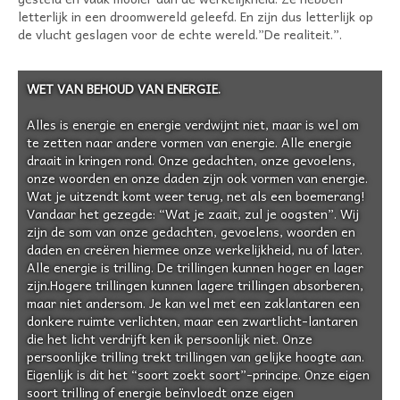
letterlijk in een droomwereld geleefd. En zijn dus letterlijk op
de vlucht geslagen voor de echte wereld.”De realiteit.”.
WET VAN BEHOUD VAN ENERGIE.
Alles is energie en energie verdwijnt niet, maar is wel om
te zetten naar andere vormen van energie. Alle energie
draait in kringen rond. Onze gedachten, onze gevoelens,
onze woorden en onze daden zijn ook vormen van energie.
Wat je uitzendt komt weer terug, net als een boemerang!
Vandaar het gezegde: “Wat je zaait, zul je oogsten”. Wij
zijn de som van onze gedachten, gevoelens, woorden en
daden en creëren hiermee onze werkelijkheid, nu of later.
Alle energie is trilling. De trillingen kunnen hoger en lager
zijn.Hogere trillingen kunnen lagere trillingen absorberen,
maar niet andersom. Je kan wel met een zaklantaren een
donkere ruimte verlichten, maar een zwartlicht-lantaren
die het licht verdrijft ken ik persoonlijk niet. Onze
persoonlijke trilling trekt trillingen van gelijke hoogte aan.
Eigenlijk is dit het “soort zoekt soort”-principe. Onze eigen
soort trilling of energie beïnvloedt onze eigen