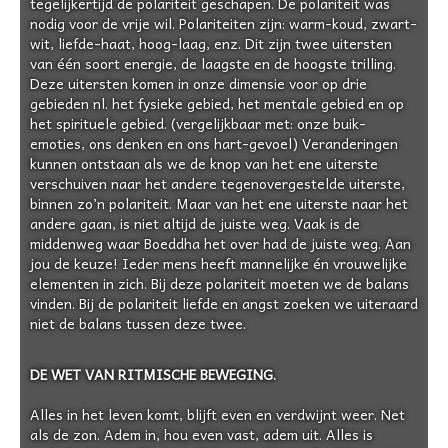
tegelijkertijd de polariteit geschapen. De polariteit was
nodig voor de vrije wil. Polariteiten zijn: warm-koud, zwart-
wit, liefde-haat, hoog-laag, enz. Dit zijn twee uitersten
van één soort energie, de laagste en de hoogste trilling.
Deze uitersten komen in onze dimensie voor op drie
gebieden nl. het fysieke gebied, het mentale gebied en op
het spirituele gebied. (vergelijkbaar met: onze buik-
emoties, ons denken en ons hart-gevoel) Veranderingen
kunnen ontstaan als we de knop van het ene uiterste
verschuiven naar het andere tegenovergestelde uiterste,
binnen zo’n polariteit. Maar van het ene uiterste naar het
andere gaan, is niet altijd de juiste weg. Vaak is de
middenweg waar Boeddha het over had de juiste weg. Aan
jou de keuze! Ieder mens heeft mannelijke én vrouwelijke
elementen in zich. Bij deze polariteit moeten we de balans
vinden. Bij de polariteit liefde en angst zoeken we uiteraard
niet de balans tussen deze twee.
DE WET VAN RITMISCHE BEWEGING.
Alles in het leven komt, blijft even en verdwijnt weer. Net
als de zon. Adem in, hou even vast, adem uit. Alles is