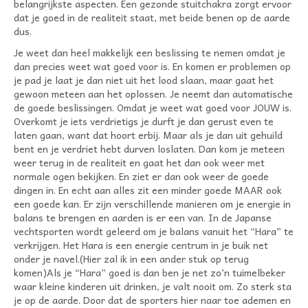
belangrijkste aspecten. Een gezonde stuitchakra zorgt ervoor
dat je goed in de realiteit staat, met beide benen op de aarde
dus.
Je weet dan heel makkelijk een beslissing te nemen omdat je
dan precies weet wat goed voor is. En komen er problemen op
je pad je laat je dan niet uit het lood slaan, maar gaat het
gewoon meteen aan het oplossen. Je neemt dan automatische
de goede beslissingen. Omdat je weet wat goed voor JOUW is.
Overkomt je iets verdrietigs je durft je dan gerust even te
laten gaan, want dat hoort erbij. Maar als je dan uit gehuild
bent en je verdriet hebt durven loslaten. Dan kom je meteen
weer terug in de realiteit en gaat het dan ook weer met
normale ogen bekijken. En ziet er dan ook weer de goede
dingen in. En echt aan alles zit een minder goede MAAR ook
een goede kan. Er zijn verschillende manieren om je energie in
balans te brengen en aarden is er een van. In de Japanse
vechtsporten wordt geleerd om je balans vanuit het “Hara” te
verkrijgen. Het Hara is een energie centrum in je buik net
onder je navel.(Hier zal ik in een ander stuk op terug
komen)Als je “Hara” goed is dan ben je net zo’n tuimelbeker
waar kleine kinderen uit drinken, je valt nooit om. Zo sterk sta
je op de aarde. Door dat de sporters hier naar toe ademen en