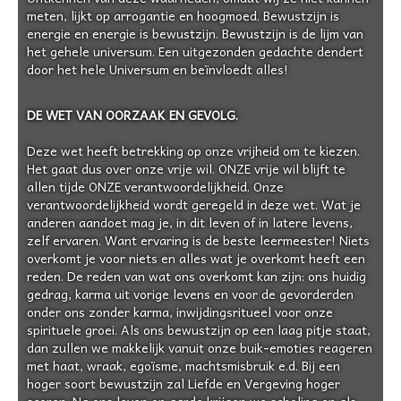
meten, lijkt op arrogantie en hoogmoed. Bewustzijn is
energie en energie is bewustzijn. Bewustzijn is de lijm van
het gehele universum. Een uitgezonden gedachte dendert
door het hele Universum en beïnvloedt alles!
DE WET VAN OORZAAK EN GEVOLG.
Deze wet heeft betrekking op onze vrijheid om te kiezen.
Het gaat dus over onze vrije wil. ONZE vrije wil blijft te
allen tijde ONZE verantwoordelijkheid. Onze
verantwoordelijkheid wordt geregeld in deze wet. Wat je
anderen aandoet mag je, in dit leven of in latere levens,
zelf ervaren. Want ervaring is de beste leermeester! Niets
overkomt je voor niets en alles wat je overkomt heeft een
reden. De reden van wat ons overkomt kan zijn: ons huidig
gedrag, karma uit vorige levens en voor de gevorderden
onder ons zonder karma, inwijdingsritueel voor onze
spirituele groei. Als ons bewustzijn op een laag pitje staat,
dan zullen we makkelijk vanuit onze buik-emoties reageren
met haat, wraak, egoïsme, machtsmisbruik e.d. Bij een
hoger soort bewustzijn zal Liefde en Vergeving hoger