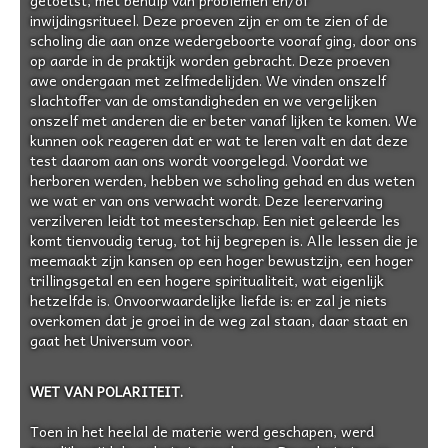
getoetst, met behulp van problemen en/of
inwijdingsritueel. Deze proeven zijn er om te zien of de
scholing die aan onze wedergeboorte vooraf ging, door ons
op aarde in de praktijk worden gebracht. Deze proeven
awe ondergaan met zelfmedelijden. We vinden onszelf
slachtoffer van de omstandigheden en we vergelijken
onszelf met anderen die er beter vanaf lijken te komen. We
kunnen ook reageren dat er wat te leren valt en dat deze
test daarom aan ons wordt voorgelegd. Voordat we
herboren werden, hebben we scholing gehad en dus weten
we wat er van ons verwacht wordt. Deze leerervaring
verzilveren leidt tot meesterschap. Een niet geleerde les
komt tienvoudig terug, tot hij begrepen is. Alle lessen die je
meemaakt zijn kansen op een hoger bewustzijn, een hoger
trillingsgetal en een hogere spiritualiteit, wat eigenlijk
hetzelfde is. Onvoorwaardelijke liefde is: er zal je niets
overkomen dat je groei in de weg zal staan, daar staat en
gaat het Universum voor.
WET VAN POLARITEIT.
Toen in het heelal de materie werd geschapen, werd