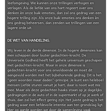
leefomgeving. We kunnen onze trillingen verhogen en
verlagen. Als de liefde van ons hart regeert over ons
denken èn onze buik-emoties, dan zal ons gedrag van een
hogere trilling zijn. Als onze buik-emoties ons denken èn
ons gedrag beheersen, dan zenden we trillingen van een
lagere orde uit.
DE WET VAN HANDELING.
Wij leven in de derde dimensie. In de hogere dimensies kan
men scheppen door louter gedachten-kracht. De
Universele Godheid heeft het gehele universum geschapen
met gedachten-kracht. Maar in onze dimensie is
gedachten-kracht voor ons onvoldoende en moet dit
aangevuld worden met het bijbehorende gedrag. Dit is het
“geen woorden maar daden”-principe. Je kunt een heleboel
mensen Liefde sturen vanuit je hart, daar is nooit wat mis
mee. Maar als deze gedachten haaks staan op je dagelijks
gedragingen in de auto of in de supermarkt of op je werk of
thuis, dan zal het effect gering zijn. Het juiste gedrag is het
gedrag waar een liefdevolle intentie aan ten grondslag ligt.
Hier op aarde worden we door de samenleving vaak