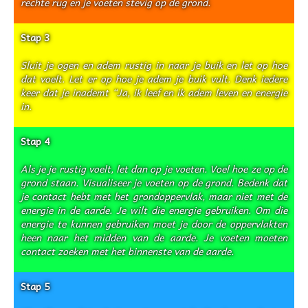
rechte rug en je voeten stevig op de grond.
Stap 3
Sluit je ogen en adem rustig in naar je buik en let op hoe
dat voelt. Let er op hoe je adem je buik vult. Denk iedere
keer dat je inademt “Ja, ik leef en ik adem leven en energie
in.
Stap 4
Als je je rustig voelt, let dan op je voeten. Voel hoe ze op de
grond staan. Visualiseer je voeten op de grond. Bedenk dat
je contact hebt met het grondoppervlak, maar niet met de
energie in de aarde. Je wilt die energie gebruiken. Om die
energie te kunnen gebruiken moet je door de oppervlakten
heen naar het midden van de aarde. Je voeten moeten
contact zoeken met het binnenste van de aarde.
Stap 5