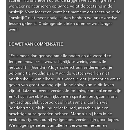
scoren. Na ons leven op aarde krijgen we scholing en als
we weer reïncarneren op aarde volgt de toetsing in de
praktijk. Voor iedereen komt het moment dat toetsing in de
“praktijk” niet meer nodig is, dan hebben we onze aardse
lessen geleerd. Ondeugende zielen doen er wat langer
over!
DE WET VAN COMPENSATIE.
“Er is meer dan genoeg om alle noden op de wereld te
lenigen, maar er is waarschijnlijk te weinig voor alle
hebzucht”. (Gandhi) Als je schenkt aan anderen, zal je
beloning tienvoudig zijn. Maar de wetten werken niet
onafhankelijk van elkaar, dus weet je dat je intenties om te
geven van groot belang zijn. Je beloning kan in dit leven
zijn of duizend levens verder. Je beloning kan materieel zijn
en/of spiritueel. Maar rijkdom en spiritualiteit gaan in ons
maatschappelijk vooroordeel niet samen, denken we.
Boeddha zou, als hij nu geleefd had, misschien in een
prachtige auto gereden hebben. Maar als hij hem in de
prak zou rijden, zou hij welgemoed verder zijn gaan lopen.
We mogen genieten van allerlei verworvenheden en